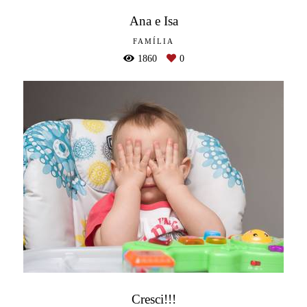
Ana e Isa
FAMÍLIA
1860
0
Cresci!!!